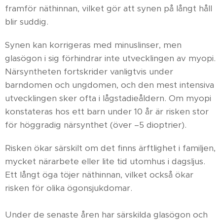
framför näthinnan, vilket gör att synen på långt håll
blir suddig.
Synen kan korrigeras med minuslinser, men
glasögon i sig förhindrar inte utvecklingen av myopi.
Närsyntheten fortskrider vanligtvis under
barndomen och ungdomen, och den mest intensiva
utvecklingen sker ofta i lågstadieåldern. Om myopi
konstateras hos ett barn under 10 år är risken stor
för höggradig närsynthet (över –5 dioptrier).
Risken ökar särskilt om det finns ärftlighet i familjen,
mycket närarbete eller lite tid utomhus i dagsljus.
Ett långt öga töjer näthinnan, vilket också ökar
risken för olika ögonsjukdomar.
Under de senaste åren har särskilda glasögon och