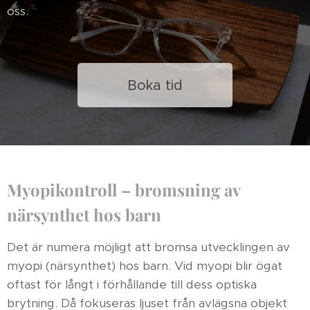
oss.
Boka tid
Myopikontroll – bromsning av
närsynthet hos barn
Det är numera möjligt att bromsa utvecklingen av
myopi (närsynthet) hos barn. Vid myopi blir ögat
oftast för långt i förhållande till dess optiska
brytning. Då fokuseras ljuset från avlägsna objekt