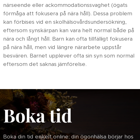
närseende eller ackommodationssvaghet (ögats
förmåga att fokusera på nära håll). Dessa problem
kan förbises vid en skolhälsovårdsundersökning,
eftersom synskärpan kan vara helt normal både på
nära och långt håll. Barn kan ofta tillfälligt fokusera
på nära håll, men vid längre närarbete uppstår
besvären. Barnet upplever ofta sin syn som normal
eftersom det saknas jämförelse.
Boka tid
Boka din tid enkelt online; din ögonhälsa börjar hos