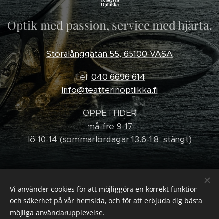
Optik med passion, service med hjärta.
Storalånggatan 55, 65100 VASA
Tel.
040 6696 614
info@teatterinoptiikka.fi
ÖPPETTIDER
må-fre 9-17
lö 10-14 (sommarlördagar 13.6-1.8. stängt)
Vi använder cookies för att möjliggöra en korrekt funktion
© Teatterin Optiikka 2025
och säkerhet på vår hemsida, och för att erbjuda dig bästa
Optiikkaa intohimolla, palvelua sydämellä.
Cookies
möjliga användarupplevelse.