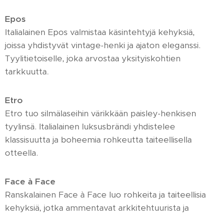
Epos
Italialainen Epos valmistaa käsintehtyjä kehyksiä,
joissa yhdistyvät vintage-henki ja ajaton eleganssi.
Tyylitietoiselle, joka arvostaa yksityiskohtien
tarkkuutta.
Etro
Etro tuo silmälaseihin värikkään paisley-henkisen
tyylinsä. Italialainen luksusbrändi yhdistelee
klassisuutta ja boheemia rohkeutta taiteellisella
otteella.
Face à Face
Ranskalainen Face à Face luo rohkeita ja taiteellisia
kehyksiä, jotka ammentavat arkkitehtuurista ja