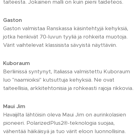
taiteesta. Jokainen malli on kuin pieni taideteos.
Gaston
Gaston valmistaa Ranskassa käsintehtyjä kehyksiä,
jotka henkivät 70-luvun tyyliä ja rohkeita muotoja.
Värit vaihtelevat klassisista sävyistä näyttäviin.
Kuboraum
Berliinissä syntynyt, Italiassa valmistettu Kuboraum
luo "naamioiksi" kutsuttuja kehyksiä. Ne ovat
taiteellisia, arkkitehtonisia ja rohkeasti rajoja rikkovia.
Maui Jim
Havaijilta lähtöisin oleva Maui Jim on aurinkolasien
pioneeri. PolarizedPlus2®-teknologia suojaa,
vähentää häikäisyä ja tuo värit eloon luonnollisina.