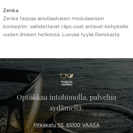
Zenka
Zenka tarjoaa ainutlaatuisen modulaarisen
konseptin: vaihdettavat clips-osat antavat kehyksille
uuden ilmeen hetkessä. Luovaa tyyliä Ranskasta.
Optiikkaa intohimolla, palvelua
sydämellä.
Pitkäkatu 55, 65100 VAASA