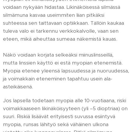
voidaan nykyään hidastaa. Likinäköisessä silmässä
silmämuna kasvaa useimmiten liian pitkäksi
suhteessa sen taittavaan optiikkaan. Tällöin kaukaa
tuleva valo ei tarkennu verkkokalvolle, vaan sen
eteen, mikä aiheuttaa sumeaa näkemistä kauas.
Näkö voidaan korjata selkeäksi miinuslinsseillä,
mutta linssien käyttö ei estä myopian etenemistä.
Myopia etenee yleensä lapsuudessa ja nuoruudessa,
ja voimakkain eteneminen tapahtuu usein ala-
asteikäisenä.
Jos lapsella todetaan myopia alle 10-vuotiaana, riski
voimakkaaseen likinäköisyyteen (yli –5 dioptriaa) on
suuri. Riskiä lisäävät erityisesti suvussa esiintyvä
myopia, runsas lähityö sekä vähäinen ulkona