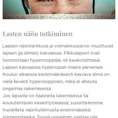
Lasten näön tutkiminen
Lapsen näöntarkkuus ja voimakkuusarvo muuttuvat
lapsen (ja silmän) kasvaessa. PIkkulapset ovat
luonnostaan hyperooppisia, eli kaukotaitteisia.
Lapsen kasvaessa hyperopian määrä pienenee.
Koulun alkaessa keskimääräisesti kasvava silmä on
vielä lievästi hyperooppinen, mikä ei aiheuta
ongelmia näkemisessä.
Jos lapsella on haasteita lukemisessa tai
koulutehtäviin keskittymisessä, suosittelemme
huolellista näöntutkimusta ensimmäiseksi
toimenpiteeksi. Syynä ongelmiin saattaa olla