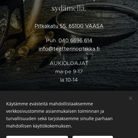
sydämellä.
Pitkäkatu 55, 65100 VAASA
Puh.
040 6696 614
info@teatterinoptiikka.fi
AUKIOLOAJAT
ma-pe 9-17
la 10-14
Käytämme evästeitä mahdollistaaksemme
verkkosivustomme asianmukaisen toiminnan ja
© Teatterin Optiikka 2025
turvallisuuden sekä tarjotaksemme sinulle parhaan
Optiikkaa intohimolla, palvelua sydämellä.
Evästeet
mahdollisen käyttökokemuksen.
Kielet