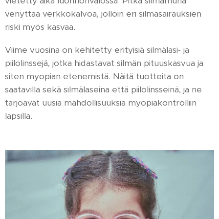
vietetty aika luonnonvalossa. Pitkä silmämuna
venyttää verkkokalvoa, jolloin eri silmäsairauksien
riski myös kasvaa.
Viime vuosina on kehitetty erityisiä silmälasi- ja
piilolinssejä, jotka hidastavat silmän pituuskasvua ja
siten myopian etenemistä. Näitä tuotteita on
saatavilla sekä silmälaseina että piilolinsseinä, ja ne
tarjoavat uusia mahdollisuuksia myopiakontrolliin
lapsilla.