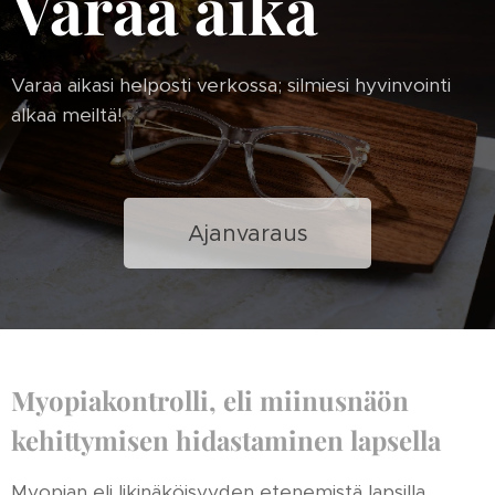
Varaa aika
Varaa aikasi helposti verkossa; silmiesi hyvinvointi
alkaa meiltä!
Ajanvaraus
Myopiakontrolli, eli miinusnäön
kehittymisen hidastaminen lapsella
Myopian eli likinäköisyyden etenemistä lapsilla