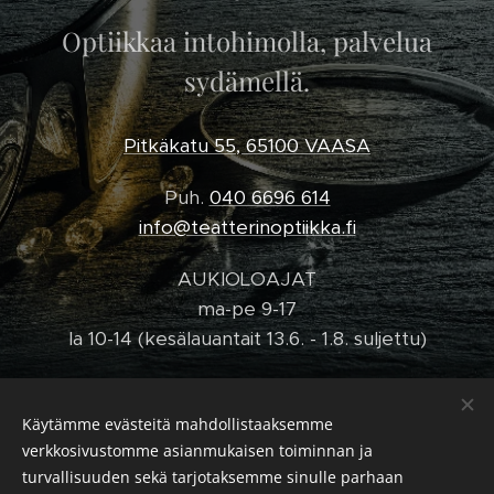
Optiikkaa intohimolla, palvelua
sydämellä.
Pitkäkatu 55, 65100 VAASA
Puh.
040 6696 614
info@teatterinoptiikka.fi
AUKIOLOAJAT
ma-pe 9-17
la 10-14 (kesälauantait 13.6. - 1.8. suljettu)
Käytämme evästeitä mahdollistaaksemme
verkkosivustomme asianmukaisen toiminnan ja
© Teatterin Optiikka 2025
turvallisuuden sekä tarjotaksemme sinulle parhaan